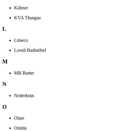
Kühner
KVA Thurgau
L
Limeco
Loosli Badmöbel
M
MB Barter
N
Notterkran
O
Olaer
Omida